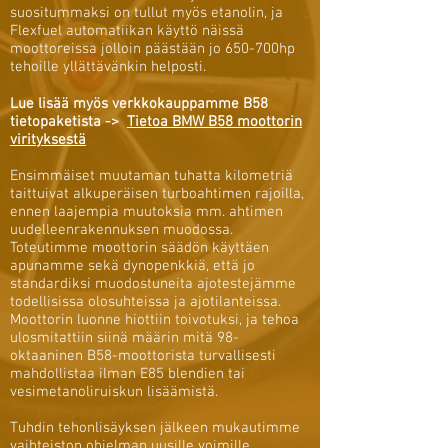
suositummaksi on tullut myös etanolin, ja
Flexfuel automatiikan käyttö näissä
moottoreissa jolloin päästään jo 650-700hp
tehoille yllättävänkin helposti.
Lue lisää myös verkkokauppamme B58
tietopaketista ->
Tietoa BMW B58 moottorin
virityksestä
Ensimmäiset muutaman tuhatta kilometriä
taittuivat alkuperäisen turboahtimen rajoilla,
ennen laajempia muutoksia mm. ahtimen
uudelleenrakennuksen muodossa.
Toteutimme moottorin säädön käyttäen
apunamme sekä dynopenkkiä, että jo
standardiksi muodostuneita ajotestejämme
todellisissa olosuhteissa ja ajotilanteissa.
Moottorin luonne hiottiin toivotuksi, ja tehoa
ulosmitattiin siinä määrin mitä 98-
oktaaninen B58-moottorista turvallisesti
mahdollistaa ilman E85 blendien tai
vesimetanoliruiskun lisäämistä.
Tuhdin tehonlisäyksen jälkeen mukautimme
vaihteiston ohjelman uusille voimille,