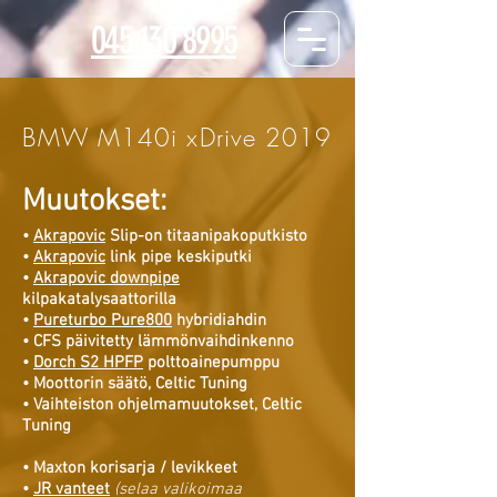
045 130 8995
BMW M140i xDrive 2019
Muutokset:
•
Akrapovic
Slip-on titaanipakoputkisto
•
Akrapovic
l
ink pipe keskiputki
•
Akrapovic downpipe
kilpakatalysaattorilla
•
Pureturbo Pure800
hybridiah
din
• CFS päivitetty lämmönvaihdinkenno
•
Dorch S2 HPFP
polttoainepumppu
• Moottorin säätö, Celtic Tuning
• Vaihteiston ohjelmamuutokset, Celtic
Tuning
• Maxton korisarja / levikkeet
•
JR vanteet
(selaa valikoimaa