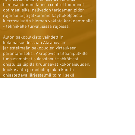
hienosäädimme launch control toiminnot
optimaalisiksi nelivedon tarjoaman pidon
rajamaille ja jatkoimme käyttökelpoista
kierrosaluetta hieman vakiota korkeammalle
- tekniikalle turvallisissa rajoissa.
Auton pakoputkisto vaihdettiin
kokonaisuudessaan Akrapovicin
järjestelmään pakopuolen virtauksen
parantamiseksi. Akrapovicin titaaniputkille
tunnusomaiset sulosoinnut sähköisesti
ohjatuilla läpillä kruunaavat kokonaisuuden,
kaukosäätö ja mobiiliapinkin kautta
ohjastettava järjestelmä toimii sekä
kuljettajan mielen mukaan, että BMW oman
logiikan mukaan ECU.n ohjaamana.
M140 tarjoaa todella pippurisen paketin
pienessä koossa, ja malli otti
asiakaskunnassammekin ottanut haltuun
nopeasti (ja syystäkin) liki keräilykohteen
omaisen roolin ennen uudemman M135i
tieltä väistymistään.