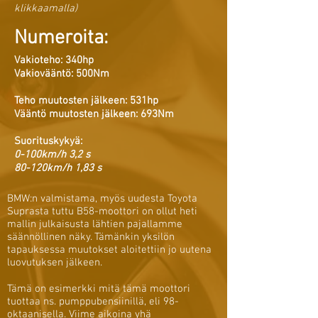
klikkaamalla)
Numeroita:
Vakioteho: 340hp
Vakiovääntö: 500Nm
Teho muutosten jälkeen: 531hp
Vääntö muutosten jälkeen: 693Nm
Suorituskykyä:
0-100km/h 3,2 s
80-120km/h 1,83 s
BMW:n valmistama, myös uudesta Toyota
Suprasta tuttu B58-moottori on ollut heti
mallin julkaisusta lähtien pajallamme
säännöllinen näky. Tämänkin yksilön
tapauksessa muutokset aloitettiin jo uutena
luovutuksen jälkeen.
Tämä on esimerkki mitä tämä moottori
tuottaa ns. pumppubensiinillä, eli 98-
oktaanisella. Viime aikoina yhä