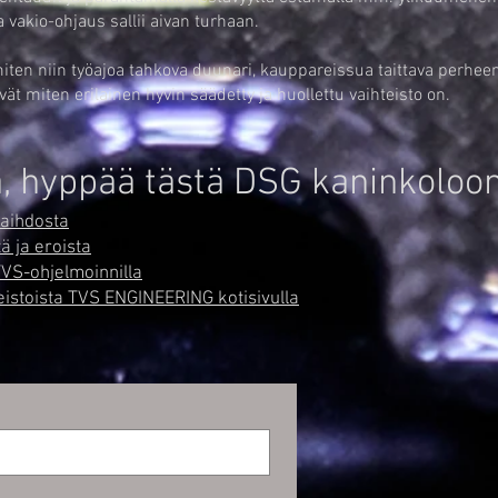
a vakio-ohjaus sallii aivan turhaan.
 niin työajoa tahkova duunari, kauppareissua taittava perheenä
vät miten erilainen hyvin säädetty ja huollettu vaihteisto on.
a, hyppää tästä DSG kaninkoloon
vaihdosta
ä ja eroista
VS-ohjelmoinnilla
eistoista TVS ENGINEERING kotisivulla