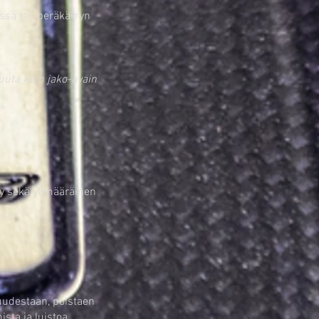
ssa tai peräkärryn
muuta kuin jako-avain
jy sekä ylimääräinen
uudestaan, poistaen
sta ja luistoa