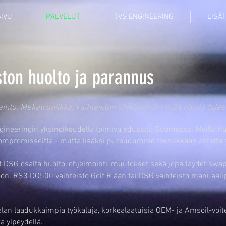
IVU
PALVELUT
TVS ENGINEERING
LISÄT
ston huolto ja parannus
ihto, Mekatroniikka, vaihteiston ohjelmointi - mitä näistä tulee
ineeringin yksinoikeudella toimiva edustaja Suomessa. Meillä huo
kompromisseitta - mutta lisäksi pureudumme tekniikkaan astetta
DSG osalta huolto, ohjelmointi, muutokset sekä jopa täydet swapit
töön. RS3 DQ500 vaihteisto Golf R ään tai DSG vaihteisto manuaali
lan laadukkaimpia työkaluja, korkealaatuisia OEM- ja Amsoil-voi
a ylpeydellä.