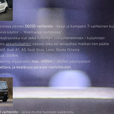
reissa yleinen
DQ200 vaihteisto
- kevyt ja kompakti 7-vaihteinen kui
ykivä käytös" - "Koomailee vaihdoissa"
Mekatroniikka viat sekä kytkimen ylikuumeneminen / kuluminen
sta
akkumulaattori
osassa, joka voi seisauttaa matkan tien päälle
lf, Audi A1, A3, Seat Ibiza, Leon, Skoda Octavia
max. 250Nm
eering ohjauksella
max. 400Nm
(* 500Nm päivitysosin)
ettava, ja kestävyys paranee merkittävästi.
 vaihteisto
- järeä mutta huonosti kalibroitu.