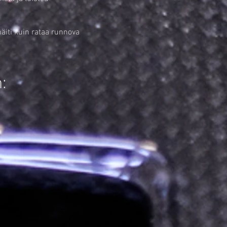
iti kuin rataa runnova
: