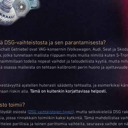
tää DSG-vaihteistosta ja sen parantamisesta?
Schalt Getriebe) ovat VAG-konsernin (Volkswagen, Audi, Seat ja Skod
a, jotka tunnetaan mallista riippuen myös muilla nimillä kuten S-Tro
aimmillaan todella nopeat vaihdot ja taloudellista kyytiä, mutta niih
 osassa malleista on tehtaan kalibrointi perin huono ja ajettavuude
estävyyttä ajatellen huterasti säädetty tehtaalta, ja esimerkiksi kä
haan riskin alla.
Tämä on kuitenkin korjattavissa helposti.
sto toimii?
 löydät osiosta
(
DSG vaihteistojen tyypit
)
, mutta selkokielellä DSG rak
ia, jossa rinnakkain toimiikin kaksi kytkintä. Tämä mahdollistaa vai
ittelee parillisia ja toinen parittomia vaihteita, seuraava vaihde on n