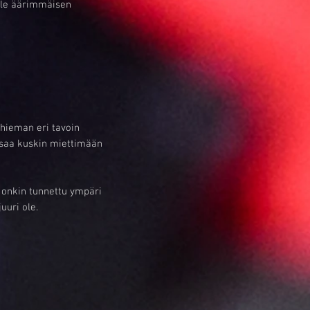
lle äärimmäisen
t hieman eri tavoin
ö saa kuskin miettimään
 onkin tunnettu ympäri
uuri ole.