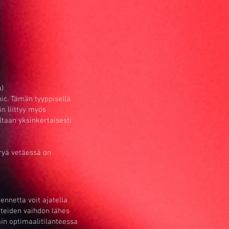
a)
nic. Tämän tyyppisellä
in liittyy myös
ltaan yksinkertaisesti
rryä vetäessä on
ennetta voit ajatella
hteiden vaihdon lähes
äin optimaalitilanteessa