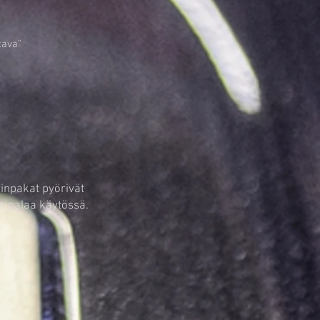
tava"
kinpakat pyörivät
a palaa käytössä.