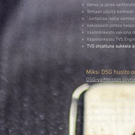
Vahva ja järeä vaihteist
Tehtaan jäljiltä kehnost
"Jurnuttaa isolla vaihte
Vakiosäätö johtaa helpo
Väännönkesto vakiona 
Väännönkesto TVS Engin
TVS ohjattuna sukkela aj
Miksi DSG huolto o
DSG-vaihteiston öljynv
"märkänä" öljyssä, ke
Kytkin alkaa takertel
Kytkin ja muut kompon
Vaihdot eivät enää ole 
Vaihteisto "kohmeilee"