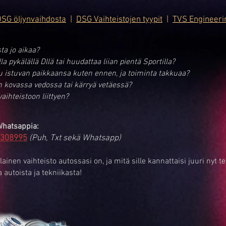
DSG öljynvaihdosta
|
DSG Vaihteistojen tyypit
|
TVS Engineeri
ta jo aikaa?
la pykälällä Dllä tai huudattaa liian pientä Sportilla?
u istuvan paikkaansa kuten ennen, ja toiminta takkuaa?
an kovassa vedossa tai kärryä vetäessä?
aihteistoon liittyen?
 Whatsappia:
308995
(Puh, Txt sekä Whatsapp)
inen vaihteisto autossasi on, ja mitä sille kannattaisi juuri nyt t
 autoista ja tekniikasta!