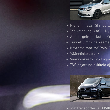
Pienemmissä TSI mootto
"Kelvoton logiikka" - "N
Altis ongelmille kuten 
Tunnettu mm. halkeama
Käytössä mm. VW Polo, Go
Väännönkesto vakiona 
Väännönkesto TVS Engin
TVS ohjattuna sukkela aj
VW Transporter ja
DQ500