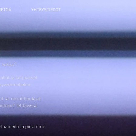
IETOA
YHTEYSTIEDOT
 tietää?
llot ja korjaukset
 syvemmällekin.
 tai retrofittaukset
poloon? Tehtävissä
teluaineita ja pidämme