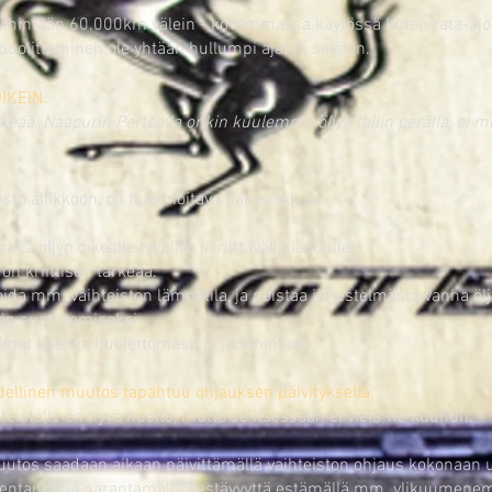
 vähintään 60.000km välein - kovemmassa käytössä kuten rata-ajo
puolittaminen ole yhtään hullumpi ajatus sekään.
OIKEIN.
ärkeää. Naapurin Pertsalla onkin kuulemma öljyä tallin perällä, ei 
sta allikkoon, on huomioitava pari seikkaa.
kkä öljyn oikealle tyypille, ja riittävälle laadulle.
on kriittisen tärkeää.
da mm. vaihteiston lämpötila, ja poistaa järjestelmästä vanha öl
ön suorittamiseksi.
imet käteen, huolettomasti ja järkihintaan.
dellinen muutos tapahtuu ohjauksen päivityksellä.
hteistolle on hyvä huolto, mutta se itsessään ei vielä vie kuuhun.
muutos saadaan aikaan päivittämällä vaihteiston ohjaus kokonaan 
tentaudit ja parantamalla kestävyyttä estämällä mm. ylikuumenemi