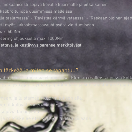
o, mekaanisesti sopiva kovalle kuormalle ja pitkäikäinen
i kalibroitu jopa uusimmissa malleissa
ella taajamassa" - "Ravistaa kärryä vetäessä" - "Raskaan oloinen ajet
sti myös kaksoismassavauhtipyörä vioittumiseen
max. 500Nm
eering ohjauksella max. 1000Nm
ettava, ja kestävyys paranee merkittävästi.
n tärkeää ja miten se tapahtuu?
aihto
on tärkein asia ylläpidossa. Etenkin malleissa joissa kyt
rtyy öljyyn ajan myötä epäpuhtauksia ja sen koostumus kuluu j
emaan, ja luistamaan kuormituksen alla.
entit kuluvat ennenaikaisesti
sujuvia tai nopeita
 ja mietiskelee etenkin ajon alussa viileänä