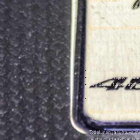
Öljynvaihtoväli
Öljynvaihto on tehtävä
vedossa ei tämän välin 
Öljynvaihto on tehtävä 
- "
Hyvä, eli huolto on t
käteen ja auton alle!"
Ennenkuin hypätään oja
Vaihteisto on erittäin her
Öljyn oikea täyttömäärä 
Vaihdossa tulee huomioi
ilma oikeaoppisten täyt
Meillä vaihto hoituu ava
Huolto ensin - mutta to
Edellytys toimivalle vai
Todellinen ja tuntuva 
ajettavuutta syövät las