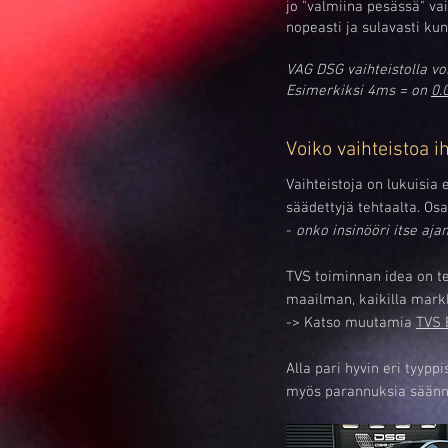
jo "valmiina pesässä" v
nopeasti ja sulavasti kun
VAG DSG vaihteistolla v
Esimerkiksi 4ms = on
0.
Voiko vaihteistoa 
Vaihteistoja on lukuisia 
säädettyjä tehtaalta. Os
-
onko insinööri itse aja
TVS toiminnan idea on t
maailman, kaikilla markki
-> Katso muutamia
TVS 
Alla pari hyvin eri tyypp
myös parannuksia säännö