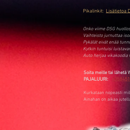
Pikalinkit:
Lisätietoa 
Onko viime DSG huollos
Vaihteisto jurnuttaa isol
Pykälät eivät enää tunn
Kytkin tuntuisi luistav
Auto herjaa vikakoodia v
Soita meille tai lähetä
PAJALUURI:
+358451
Kurkataan nopeasti milla
Ainahan on aikaa jutella