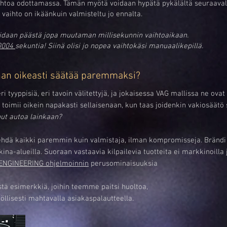
aihtoa odottamassa. Tämän myötä voidaan hypätä pykälältä seuraava
 vaihto on ikäänkuin valmisteltu jo ennalta.
oidaan päästä jopa muutaman millisekunnin vaihtoaikaan.
0004
sekuntia! Siinä olisi jo nopea vaihtokäsi manuaalikepillä.
ihan oikeasti säätää paremmaksi?
eri tyyppisiä, eri tavoin välitettyjä, ja jokaisessa VAG mallissa ne ova
a toimii oikein napakasti sellaisenaan, kun taas joidenkin vakiosäät
nut autoa lainkaan?
ehdä kaikki paremmin kuin valmistaja, ilman kompromisseja. Brändi
na-alueilla. Suoraan vastaavia kilpailevia tuotteita ei markkinoilla j
ENGINEERING ohjelmoinnin
perusominaisuuksia
istä esimerkkiä, joihin teemme paitsi huoltoa,
llisesti mahtavalla asiakaspalautteella.