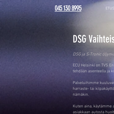
045 130 8995
ETUS
DSG Vaihtei
DSG ja S-Tronic öljynva
ECU Helsinki on TVS Eng
tehdään asenteella ja 
Palveluihimme kuuluvat 
harraste- tai kilpakäyt
nämäkin.
Kuten aina, käytämme a
asiakkaan autosta huolt