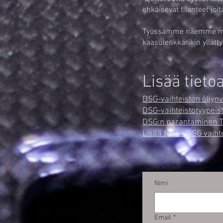
ehkäisevät tilanteet joit
Työssämme näemme miten
kaasulenkkarikin yllätty
Lisää tieto
DSG-vaihteiston öljyn
DSG-vaihteistotyypeist
DSG:n parantaminen T
Lisää tietoa DSG vaiht
Nimi
Email
*