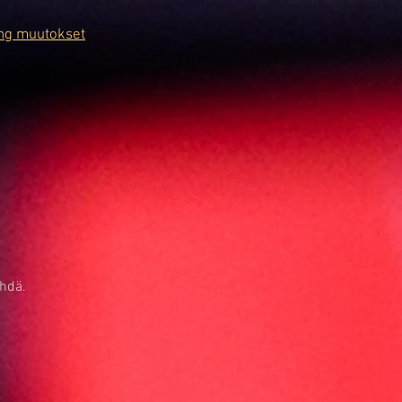
ng muutokset
ehdä.