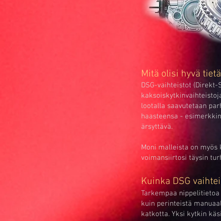
Mitä olisi hyvä tie
DSG-vaihteistot (Direkt-
kaksoiskytkinvaihteistoj
lootalla saavutetaan parh
haasteensa - esimerkkinä
ärsyttävä.
Moni malleista on myös k
voimansiirtosi täysin tur
Kuinka DSG vaihtei
Tarkempaa nippelitietoa
kuin perinteistä manuaal
katkotta. Yksi kytkin käs